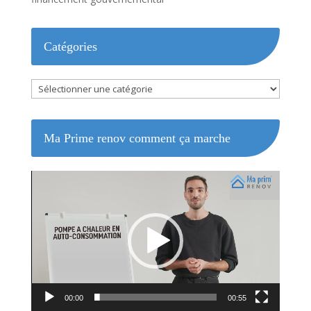
Catégories
Catégories
Ma Prime renov comment ça marche
Lecteur
vidéo
00:00
00:55