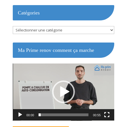
Catégories
Catégories
Ma Prime renov comment ça marche
Lecteur
vidéo
00:00
00:55